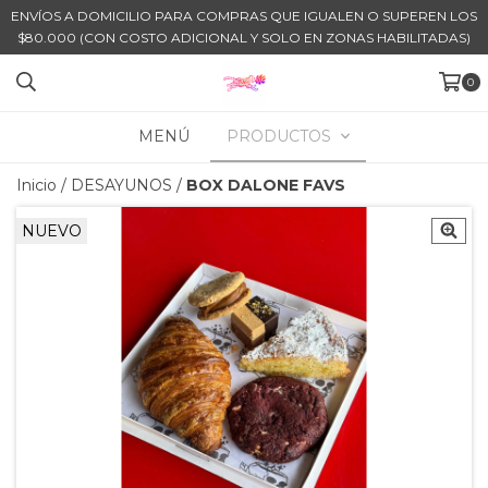
ENVÍOS A DOMICILIO PARA COMPRAS QUE IGUALEN O SUPEREN LOS
$80.000 (CON COSTO ADICIONAL Y SOLO EN ZONAS HABILITADAS)
0
MENÚ
PRODUCTOS
Inicio
/
DESAYUNOS
/
BOX DALONE FAVS
NUEVO