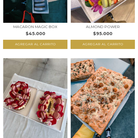
MACARON MAGIC BOX
ALMOND POWER
$45.000
$95.000
AGREGAR AL CARRITO