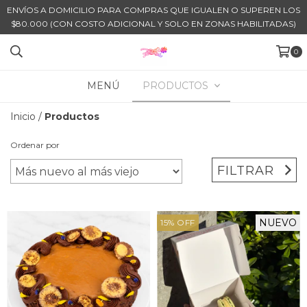
ENVÍOS A DOMICILIO PARA COMPRAS QUE IGUALEN O SUPEREN LOS
$80.000 (CON COSTO ADICIONAL Y SOLO EN ZONAS HABILITADAS)
0
MENÚ
PRODUCTOS
Inicio
/
Productos
Ordenar por
FILTRAR
NUEVO
15
%
OFF