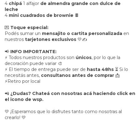
4
chipá
1 alfajor
de almendra grande con dulce de
leche
4
mini cuadrados de brownie
🍫
💌
Toque especial:
Podés sumar un
mensajito o cartita personalizada
en
nuestros
tarjetones exclusivos
💛✍️
📢
INFO IMPORTANTE:
⚡ Todos nuestros productos son
únicos
, por lo que la
decoración puede variar 🎨
⚡ El tiempo de entrega puede ser de
hasta 48hs
⏳ Si lo
necesitás antes,
consultanos antes de comprar
📩
⚡Retiro por local
📲
¿Dudas? Chateá con nosotras acá haciendo click en
el icono de wsp.
💛 ¡Esperamos que lo disfrutes tanto como nosotras al
crearlo! 💛