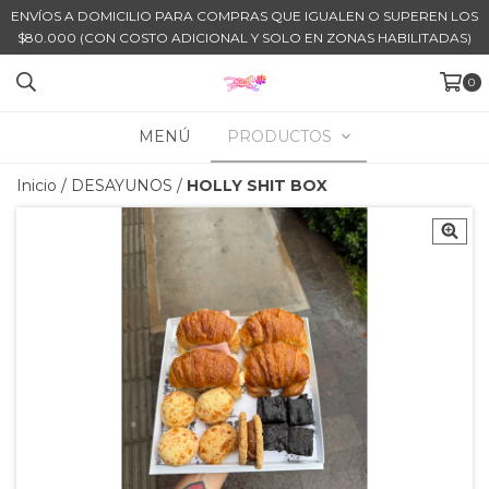
ENVÍOS A DOMICILIO PARA COMPRAS QUE IGUALEN O SUPEREN LOS
$80.000 (CON COSTO ADICIONAL Y SOLO EN ZONAS HABILITADAS)
0
MENÚ
PRODUCTOS
Inicio
/
DESAYUNOS
/
HOLLY SHIT BOX